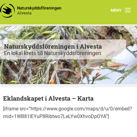
MENY
Program
Grupper
Naturskyddsföreningen i Alvesta
En lokal krets till Naturskyddsföreningen
Projekt
Natur att besöka
Fiskgjusen
Eklandskapet i Alvesta – Karta
Kontakt
[iframe src=”https://www.google.com/maps/d/u/0/embed?
mid=1WB81lEYuP8Ribtwo7LeLYw0XhvoDpOYA”]