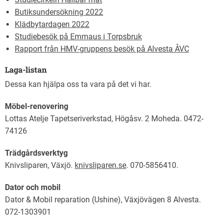
Butiksundersökning 2022
Klädbytardagen 2022
Studiebesök på Emmaus i Torpsbruk
Rapport från HMV-gruppens besök på Alvesta ÅVC
Laga-listan
Dessa kan hjälpa oss ta vara på det vi har.
Möbel-renovering
Lottas Atelje Tapetseriverkstad, Högåsv. 2 Moheda. 0472-
74126
Trädgårdsverktyg
Knivsliparen, Växjö.
knivsliparen.se
. 070-5856410.
Dator och mobil
Dator & Mobil reparation (Ushine), Växjövägen 8 Alvesta.
072-1303901