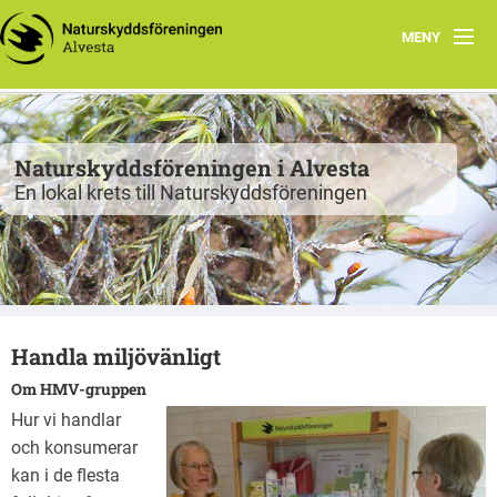
MENY
Program
Grupper
Naturskyddsföreningen i Alvesta
En lokal krets till Naturskyddsföreningen
Projekt
Natur att besöka
Fiskgjusen
Handla miljövänligt
Kontakt
Om HMV-gruppen
Hur vi handlar
och konsumerar
kan i de flesta