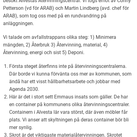
besökt Alvestas Återvinningscentral. Vi togs emot av Conny
Petterson (vd för ARAB) och Martin Lindberg (avd. chef för
ARAB), som tog oss med på en rundvandring på
anläggningen.
Vi talade om avfallstrappans olika steg: 1) Minimera
mängden, 2) Återbruk 3) Återvinning, material, 4)
Återvinning, energi och sist 5) Deponi.
Första steget återfinns inte på återvinningscentralerna.
Där borde vi kunna förvänta oss mer av kommunen, som
ändå har ett visst hållbarhetsarbete och jobbar med
Agenda 2030.
Här är det i stort sett Emmaus insats som gäller. De har
en container på kommunens olika återvinningscentraler.
Containern i Alvesta lär vara störst, där även möbler får
plats. Vi anser att skyltningen på deras container bör bli
mer synlig.
Skrot är det viktigaste materialåtervinningen. Skrotet