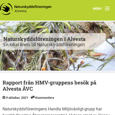
MENY
Program
Grupper
Naturskyddsföreningen i Alvesta
En lokal krets till Naturskyddsföreningen
Projekt
Natur att besöka
Fiskgjusen
Rapport från HMV-gruppens besök på
Kontakt
Alvesta ÅVC
9 oktober, 2021
Kommentera
Naturskyddsföreningens Handla Miljövänligt-grupp har