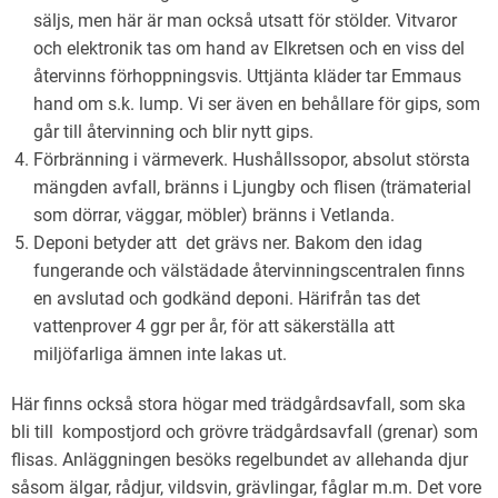
säljs, men här är man också utsatt för stölder. Vitvaror
och elektronik tas om hand av Elkretsen och en viss del
återvinns förhoppningsvis. Uttjänta kläder tar Emmaus
hand om s.k. lump. Vi ser även en behållare för gips, som
går till återvinning och blir nytt gips.
Förbränning i värmeverk. Hushållssopor, absolut största
mängden avfall, bränns i Ljungby och flisen (trämaterial
som dörrar, väggar, möbler) bränns i Vetlanda.
Deponi betyder att det grävs ner. Bakom den idag
fungerande och välstädade återvinningscentralen finns
en avslutad och godkänd deponi. Härifrån tas det
vattenprover 4 ggr per år, för att säkerställa att
miljöfarliga ämnen inte lakas ut.
Här finns också stora högar med trädgårdsavfall, som ska
bli till kompostjord och grövre trädgårdsavfall (grenar) som
flisas. Anläggningen besöks regelbundet av allehanda djur
såsom älgar, rådjur, vildsvin, grävlingar, fåglar m.m. Det vore