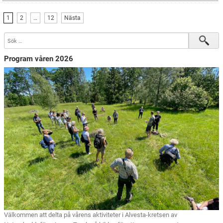
1
2
…
12
Nästa
Program våren 2026
Välkommen att delta på vårens aktiviteter i Alvesta-kretsen av