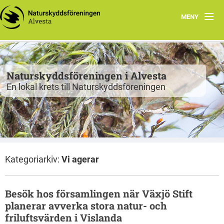
MENY
Program
Grupper
Naturskyddsföreningen i Alvesta
En lokal krets till Naturskyddsföreningen
Projekt
Natur att besöka
Fiskgjusen
Kategoriarkiv:
Vi agerar
Kontakt
Besök hos församlingen när Växjö Stift
planerar avverka stora natur- och
friluftsvärden i Vislanda