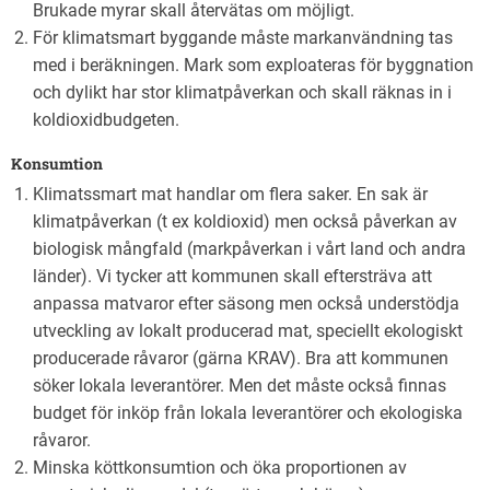
Brukade myrar skall återvätas om möjligt.
För klimatsmart byggande måste markanvändning tas
med i beräkningen. Mark som exploateras för byggnation
och dylikt har stor klimatpåverkan och skall räknas in i
koldioxidbudgeten.
Konsumtion
Klimatssmart mat handlar om flera saker. En sak är
klimatpåverkan (t ex koldioxid) men också påverkan av
biologisk mångfald (markpåverkan i vårt land och andra
länder). Vi tycker att kommunen skall eftersträva att
anpassa matvaror efter säsong men också understödja
utveckling av lokalt producerad mat, speciellt ekologiskt
producerade råvaror (gärna KRAV). Bra att kommunen
söker lokala leverantörer. Men det måste också finnas
budget för inköp från lokala leverantörer och ekologiska
råvaror.
Minska köttkonsumtion och öka proportionen av