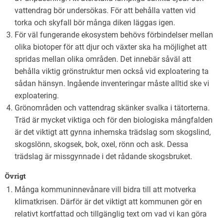
vattendrag bör undersökas. För att behålla vatten vid
torka och skyfall bör många diken läggas igen.
För väl fungerande ekosystem behövs förbindelser mellan
olika biotoper för att djur och växter ska ha möjlighet att
spridas mellan olika områden. Det innebär såväl att
behålla viktig grönstruktur men också vid exploatering ta
sådan hänsyn. Ingående inventeringar måste alltid ske vi
exploatering.
Grönområden och vattendrag skänker svalka i tätorterna.
Träd är mycket viktiga och för den biologiska mångfalden
är det viktigt att gynna inhemska trädslag som skogslind,
skogslönn, skogsek, bok, oxel, rönn och ask. Dessa
trädslag är missgynnade i det rådande skogsbruket.
Övrigt
Många kommuninnevånare vill bidra till att motverka
klimatkrisen. Därför är det viktigt att kommunen gör en
relativt kortfattad och tillgänglig text om vad vi kan göra