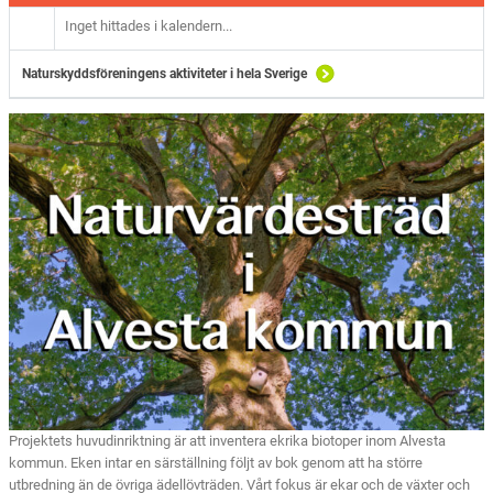
Inget hittades i kalendern...
Naturskyddsföreningens aktiviteter i hela Sverige
Projektets huvudinriktning är att inventera ekrika biotoper inom Alvesta
kommun. Eken intar en särställning följt av bok genom att ha större
utbredning än de övriga ädellövträden. Vårt fokus är ekar och de växter och