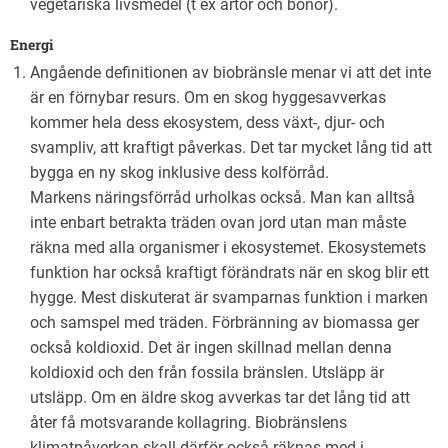
vegetariska livsmedel (t ex ärtor och bönor).
Energi
Angående definitionen av biobränsle menar vi att det inte
är en förnybar resurs. Om en skog hyggesavverkas
kommer hela dess ekosystem, dess växt-, djur- och
svampliv, att kraftigt påverkas. Det tar mycket lång tid att
bygga en ny skog inklusive dess kolförråd.
Markens näringsförråd urholkas också. Man kan alltså
inte enbart betrakta träden ovan jord utan man måste
räkna med alla organismer i ekosystemet. Ekosystemets
funktion har också kraftigt förändrats när en skog blir ett
hygge. Mest diskuterat är svamparnas funktion i marken
och samspel med träden. Förbränning av biomassa ger
också koldioxid. Det är ingen skillnad mellan denna
koldioxid och den från fossila bränslen. Utsläpp är
utsläpp. Om en äldre skog avverkas tar det lång tid att
åter få motsvarande kollagring. Biobränslens
klimatpåverkan skall därför också räknas med i