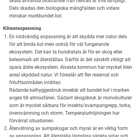
skala använda biobränsle från helträd är inte lämpligt.
Dels skadas den biologiska mångfalden och vidare
minskar markbundet kol.
Klimatanpassning
En nödvändig anpassning är att skydda mer natur dels
för att binda kol men också för väl fungerande
ekosystem. Det kan ta hundratals år för en skog eller
betesmark att återställas. Därför är det särskilt viktigt att
spara äldre ekosystem. Alvesta kommun har mycket liten
areal skyddad natur. Vi föreslår att fler reservat och
friluftsområden inrättas
Rådande kalhyggesbruk innebär att bundet kol i marken
avges till atmosfären. Sådant skogsbruk är monokulturer
som är mycket sårbara för insekts/svampangrepp, torka,
översvämning och storm. Temperaturhöjningen har
förvärrat situationen.
Återvätning av sumpskogar och myrar är en viktig form
av anpassning. Att återställa lämpliga sänkta sjöar och