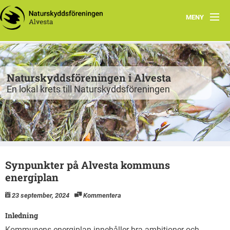
MENY
Program
Grupper
Naturskyddsföreningen i Alvesta
En lokal krets till Naturskyddsföreningen
Projekt
Natur att besöka
Fiskgjusen
Synpunkter på Alvesta kommuns
Kontakt
energiplan
23 september, 2024
Kommentera
Inledning
Kommunens energiplan innehåller bra ambitioner och