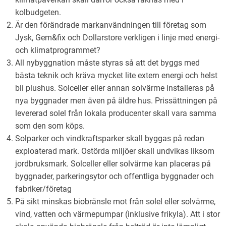
kolbudgeten.
Är den förändrade markanvändningen till företag som
Jysk, Gem&fix och Dollarstore verkligen i linje med energi-
och klimatprogrammet?
All nybyggnation måste styras så att det byggs med
bästa teknik och kräva mycket lite extern energi och helst
bli plushus. Solceller eller annan solvärme installeras på
nya byggnader men även på äldre hus. Prissättningen på
levererad solel från lokala producenter skall vara samma
som den som köps.
Solparker och vindkraftsparker skall byggas på redan
exploaterad mark. Ostörda miljöer skall undvikas liksom
jordbruksmark. Solceller eller solvärme kan placeras på
byggnader, parkeringsytor och offentliga byggnader och
fabriker/företag
På sikt minskas biobränsle mot från solel eller solvärme,
vind, vatten och värmepumpar (inklusive frikyla). Att i stor