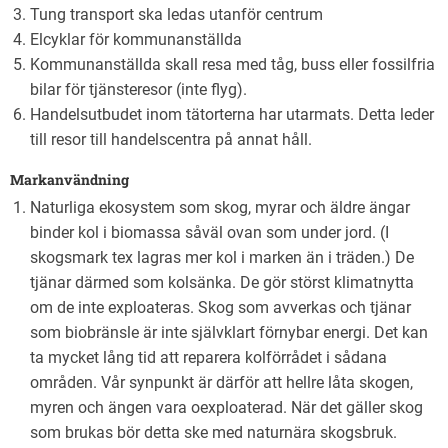
Tung transport ska ledas utanför centrum
Elcyklar för kommunanställda
Kommunanställda skall resa med tåg, buss eller fossilfria
bilar för tjänsteresor (inte flyg).
Handelsutbudet inom tätorterna har utarmats. Detta leder
till resor till handelscentra på annat håll.
Markanvändning
Naturliga ekosystem som skog, myrar och äldre ängar
binder kol i biomassa såväl ovan som under jord. (I
skogsmark tex lagras mer kol i marken än i träden.) De
tjänar därmed som kolsänka. De gör störst klimatnytta
om de inte exploateras. Skog som avverkas och tjänar
som biobränsle är inte självklart förnybar energi. Det kan
ta mycket lång tid att reparera kolförrådet i sådana
områden. Vår synpunkt är därför att hellre låta skogen,
myren och ängen vara oexploaterad. När det gäller skog
som brukas bör detta ske med naturnära skogsbruk.