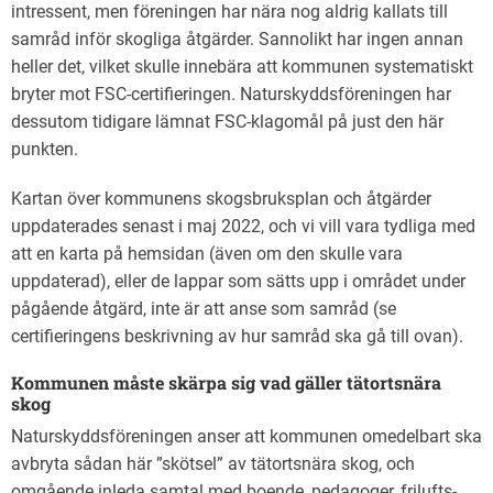
intressent, men föreningen har nära nog aldrig kallats till
samråd inför skogliga åtgärder. Sannolikt har ingen annan
heller det, vilket skulle innebära att kommunen systematiskt
bryter mot FSC-certifieringen. Naturskyddsföreningen har
dessutom tidigare lämnat FSC-klagomål på just den här
punkten.
Kartan över kommunens skogsbruksplan och åtgärder
uppdaterades senast i maj 2022, och v
i vill vara tydliga med
att en karta på hemsidan (även om den skulle vara
uppdaterad), eller de lappar som sätts upp i området under
pågående åtgärd, inte är att anse som samråd (se
certifieringens
beskrivning av
hur samråd ska gå till
ovan).
Kommunen måste skärpa sig vad gäller tätortsnära
skog
Naturskyddsföreningen anser att kommunen omedelbart ska
avbryta sådan här ”skötsel” av tätortsnära skog, och
omgående inleda samtal med boende, pedagoger, frilufts-