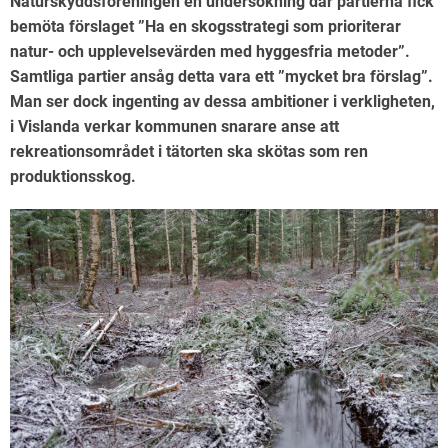
Naturskyddsföreningen en undersökning där partierna fick
bemöta förslaget ”Ha en skogsstrategi som prioriterar
natur- och upplevelsevärden med hyggesfria metoder”.
Samtliga partier ansåg detta vara ett ”mycket bra förslag”.
Man ser dock ingenting av dessa ambitioner i verkligheten,
i Vislanda verkar kommunen snarare anse att
rekreationsområdet i tätorten ska skötas som ren
produktionsskog.