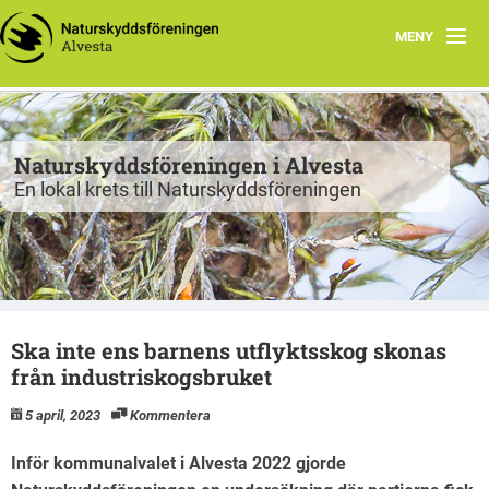
MENY
Program
Grupper
Naturskyddsföreningen i Alvesta
En lokal krets till Naturskyddsföreningen
Projekt
Natur att besöka
Fiskgjusen
Ska inte ens barnens utflyktsskog skonas
Kontakt
från industriskogsbruket
5 april, 2023
Kommentera
Inför kommunalvalet i Alvesta 2022 gjorde