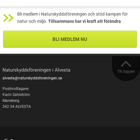
Bli medlem i Naturskyddsföreningen och stöd kampen för
natur och miljö.
Tillsammans har vi kraft att förändra
BLI MEDLEM NU
Naturskyddsföreningen i Alvesta
Till toppen
alvesta@naturskyddsforeningen.se
Postmottagare:
Karin Sahlström
Marieberg
342 34 ALVESTA