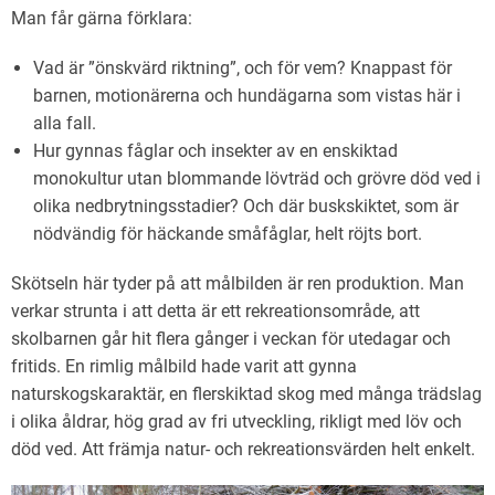
Man får gärna förklara:
Vad är ”önskvärd riktning”, och för vem? Knappast för
barnen, motionärerna och hundägarna som vistas här i
alla fall.
Hur gynnas fåglar och insekter av en enskiktad
monokultur utan blommande lövträd och grövre död ved i
olika nedbrytningsstadier? Och där buskskiktet, som är
nödvändig för häckande småfåglar, helt röjts bort.
Skötseln här tyder på att målbilden är ren produktion. Man
verkar strunta i att detta är ett rekreationsområde, att
skolbarnen går hit flera gånger i veckan för utedagar och
fritids. En rimlig målbild hade varit att gynna
naturskogskaraktär, en flerskiktad skog med många trädslag
i olika åldrar, hög grad av fri utveckling, rikligt med löv och
död ved. Att främja natur- och rekreationsvärden helt enkelt.