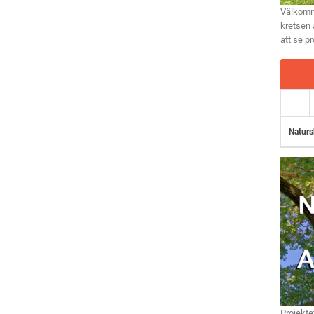
Välkomme
kretsen 
att se p
Naturs
Projekte