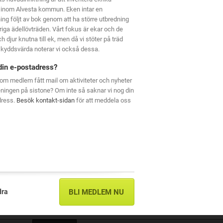
 inom Alvesta kommun. Eken intar en
ning följt av bok genom att ha större utbredning
riga ädellövträden. Vårt fokus är ekar och de
h djur knutna till ek, men då vi stöter på träd
kyddsvärda noterar vi också dessa.
din e-postadress?
om medlem fått mail om aktiviteter och nyheter
eningen på sistone? Om inte så saknar vi nog din
dress.
Besök kontakt-sidan
för att meddela oss
dra
BLI MEDLEM NU