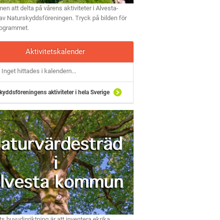
n att delta på vårens aktiviteter i Alvesta-
av Naturskyddsföreningen. Tryck på bilden för
rogrammet.
Aktivitetskalender
Inget hittades i kalendern...
kyddsföreningens aktiviteter i hela Sverige
ts huvudinriktning är att inventera ekrika