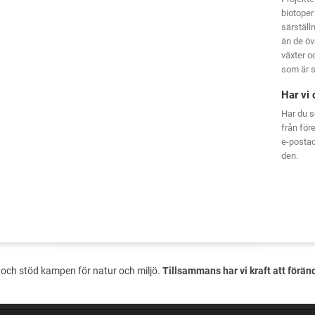
biotoper
särställ
än de öv
växter oc
som är s
Har vi 
Har du s
från för
e-posta
den.
och stöd kampen för natur och miljö.
Tillsammans har vi kraft att förän