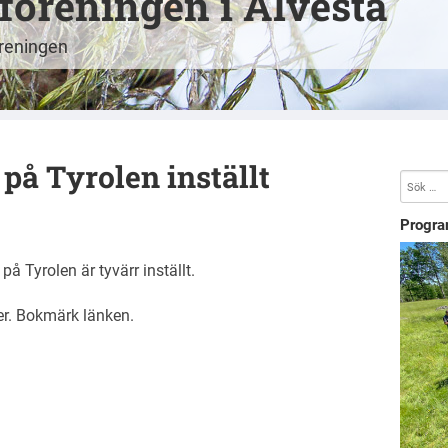
öreningen i Alvesta
öreningen
på Tyrolen inställt
Progra
å Tyrolen är tyvärr inställt.
er
. Bokmärk
länken
.