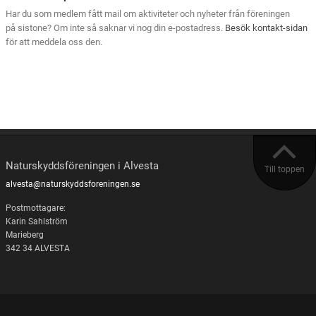
Har du som medlem fått mail om aktiviteter och nyheter från föreningen
på sistone? Om inte så saknar vi nog din e-postadress.
Besök kontakt-sidan
för att meddela oss den.
Naturskyddsföreningen i Alvesta
Till toppen
alvesta@naturskyddsforeningen.se
Postmottagare:
Karin Sahlström
Marieberg
342 34 ALVESTA