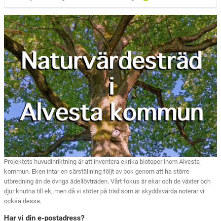
Projektets huvudinriktning är att inventera ekrika biotoper inom Alvesta
kommun. Eken intar en särställning följt av bok genom att ha större
utbredning än de övriga ädellövträden. Vårt fokus är ekar och de växter och
djur knutna till ek, men då vi stöter på träd som är skyddsvärda noterar vi
också dessa.
Har vi din e-postadress?