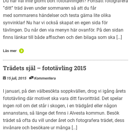
Du har väl inte glömt bort fototävlingen? Fortsätt fotografera
”ditt” träd även under sommaren så att du får
med sommarens händelser och testa gärna lite olika
synvinklar! Nu har vi också skapat en egen sida för
tävlingen. Du når den via menyn här ovanför. På den sidan
finns länkar till både affischen och den bilaga som ska […]
Läs mer
Trädets själ – fototävling 2015
15 juli, 2015
Kommentera
I januari, på den välbesökta soppkvällen, drog vi igång årets
fototävling där motivet ska vara ditt favoritträd. Det spelar
ingen roll om det står i skogen, i en trädgård eller någon
annanstans, så länge det finns i Alvesta kommun. Besök
trädet så ofta du vill under året och fotografera trädet, dess
invånare och besökare ur många […]