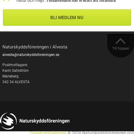
natur och miljö.
Tillsammans har vi kraft att förändra
BLI MEDLEM NU
Naturskyddsföreningen i Alvesta
Till toppen
alvesta@naturskyddsforeningen.se
Postmottagare:
Karin Sahlström
Marieberg
342 34 ALVESTA
Cookie-inställningar
© 2026 Naturskyddsföreningen och