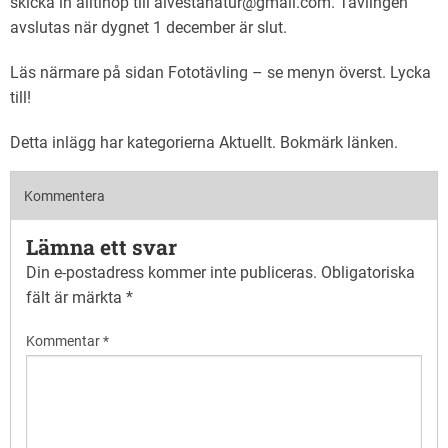
skicka in alltihop till alvestanatur@gmail.com. Tävlingen
avslutas när dygnet 1 december är slut.
Läs närmare på sidan Fototävling – se menyn överst. Lycka
till!
Detta inlägg har kategorierna
Aktuellt
. Bokmärk
länken
.
Kommentera
Lämna ett svar
Din e-postadress kommer inte publiceras.
Obligatoriska
fält är märkta
*
Kommentar
*