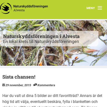
MENY
Program
Grupper
Naturskyddsföreningen i Alvesta
En lokal krets till Naturskyddsföreningen
Projekt
Natur att besöka
Fiskgjusen
Sista chansen!
Kontakt
29 november, 2015
Kommentera
Har du valt ut dina 5 bilder av ditt favoritträd? Annars är det
hög tid att välja, eventuellt beskära, fylla i blanketten och