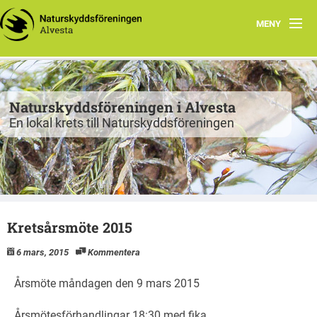
MENY
Program
Grupper
Naturskyddsföreningen i Alvesta
En lokal krets till Naturskyddsföreningen
Projekt
Natur att besöka
Fiskgjusen
Kretsårsmöte 2015
Kontakt
6 mars, 2015
Kommentera
Årsmöte måndagen den 9 mars 2015
Årsmötesförhandlingar 18:30 med fika.