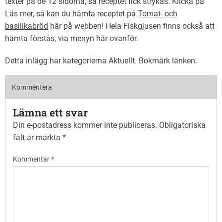
texter på de 12 sidorna, så receptet fick strykas. Klicka på
Läs mer, så kan du hämta receptet på
Tomat- och
basilikabröd
här på webben! Hela Fiskgjusen finns också att
hämta förstås, via menyn här ovanför.
Detta inlägg har kategorierna
Aktuellt
. Bokmärk
länken
.
Kommentera
Lämna ett svar
Din e-postadress kommer inte publiceras.
Obligatoriska
fält är märkta
*
Kommentar
*