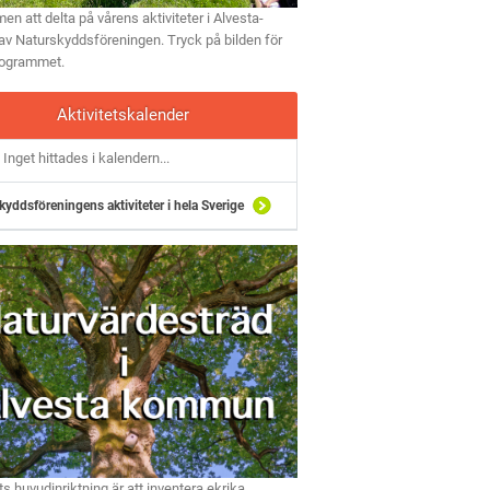
n att delta på vårens aktiviteter i Alvesta-
av Naturskyddsföreningen. Tryck på bilden för
rogrammet.
Aktivitetskalender
Inget hittades i kalendern...
kyddsföreningens aktiviteter i hela Sverige
ts huvudinriktning är att inventera ekrika