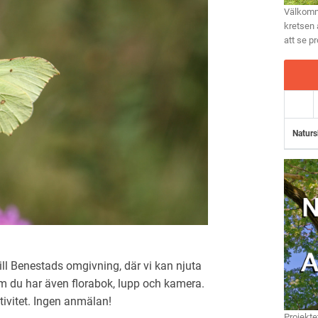
Välkomme
kretsen 
att se p
Naturs
till Benestads omgivning, där vi kan njuta
om du har även florabok, lupp och kamera.
tivitet. Ingen anmälan!
Projekte