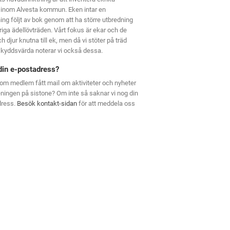
 inom Alvesta kommun. Eken intar en
ning följt av bok genom att ha större utbredning
riga ädellövträden. Vårt fokus är ekar och de
h djur knutna till ek, men då vi stöter på träd
kyddsvärda noterar vi också dessa.
din e-postadress?
om medlem fått mail om aktiviteter och nyheter
eningen på sistone? Om inte så saknar vi nog din
dress.
Besök kontakt-sidan
för att meddela oss