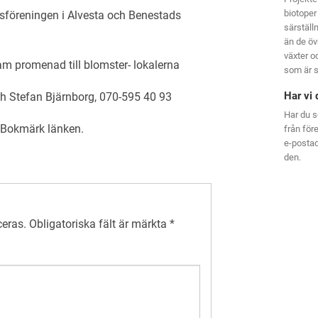
biotoper
sföreningen i Alvesta och Benestads
särställ
än de öv
växter oc
m promenad till blomster- lokalerna
som är s
Har vi 
ch Stefan Bjärnborg, 070-595 40 93
Har du s
. Bokmärk
länken
.
från för
e-posta
den.
ceras.
Obligatoriska fält är märkta
*