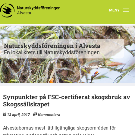
MENY
Program
Grupper
Naturskyddsföreningen i Alvesta
En lokal krets till Naturskyddsföreningen
Projekt
Natur att besöka
Fiskgjusen
Synpunkter på FSC-certifierat skogsbruk av
Kontakt
Skogssällskapet
13 april, 2017
Kommentera
Alvestabornas mest lättillgängliga skogsområden för