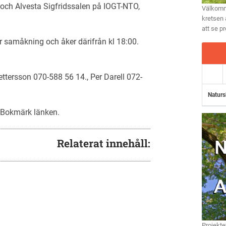
och Alvesta Sigfridssalen på IOGT-NTO,
Välkomme
kretsen 
att se p
r samåkning och åker därifrån kl 18:00.
tersson 070-588 56 14., Per Darell 072-
Naturs
. Bokmärk
länken
.
Relaterat innehåll:
Projekte