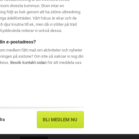
 inom Alvesta kommun. Eken intar en
ning följt av bok genom att ha större utbredning
riga ädellövträden. Vårt fokus är ekar och de
h djur knutna till ek, men då vi stöter på träd
kyddsvärda noterar vi också dessa.
din e-postadress?
om medlem fått mail om aktiviteter och nyheter
eningen på sistone? Om inte så saknar vi nog din
dress.
Besök kontakt-sidan
för att meddela oss
dra
BLI MEDLEM NU