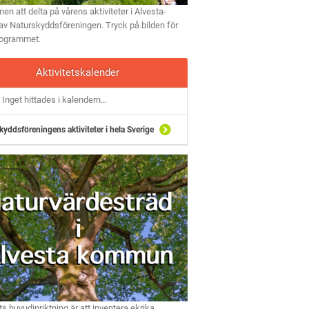
n att delta på vårens aktiviteter i Alvesta-
av Naturskyddsföreningen. Tryck på bilden för
rogrammet.
Aktivitetskalender
Inget hittades i kalendern...
kyddsföreningens aktiviteter i hela Sverige
ts huvudinriktning är att inventera ekrika