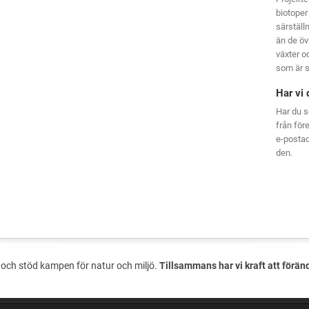
biotoper
särställ
än de öv
växter oc
som är s
Har vi 
Har du s
från för
e-posta
den.
och stöd kampen för natur och miljö.
Tillsammans har vi kraft att förän