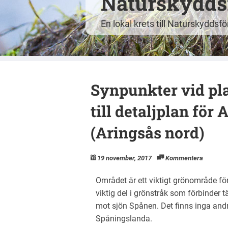
Naturskyddsf
En lokal krets till Naturskyddsf
Synpunkter vid pl
till detaljplan för A
(Aringsås nord)
19 november, 2017
Kommentera
Området är ett viktigt grönområde för 
viktig del i grönstråk som förbinder 
mot sjön Spånen. Det finns inga and
Spåningslanda.