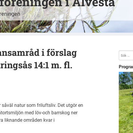
öreningen i Alvesta
öreningen
ansamråd i förslag
ringsås 14:1 m. fl.
Progra
såväl natur som friluftsliv. Det utgör en
tätortsmiljön med löv-och barrskog ner
ra liknande områden kvar i