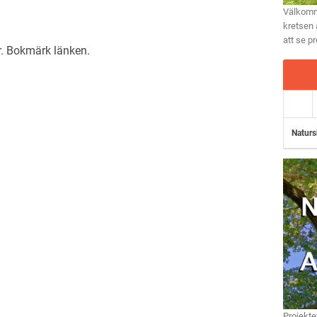
Välkomme
kretsen 
att se p
r
. Bokmärk
länken
.
Naturs
Projekte