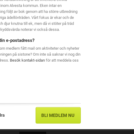
 inom Alvesta kommun. Eken intar en
ning följt av bok genom att ha större utbredning
riga ädellövträden. Vårt fokus är ekar och de
h djur knutna till ek, men då vi stöter på träd
kyddsvärda noterar vi också dessa.
din e-postadress?
om medlem fått mail om aktiviteter och nyheter
eningen på sistone? Om inte så saknar vi nog din
dress.
Besök kontakt-sidan
för att meddela oss
dra
BLI MEDLEM NU