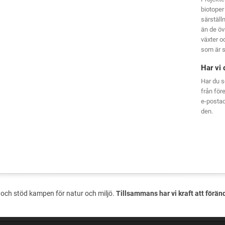
biotoper
särställ
än de öv
växter oc
som är s
Har vi 
Har du s
från för
e-posta
den.
och stöd kampen för natur och miljö.
Tillsammans har vi kraft att förän