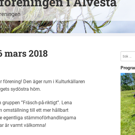
öreningen i Alvesta
öreningen
 mars 2018
Progra
 förening! Den äger rum i Kulturkällaren
orgets sydöstra hörn.
n gruppen ”Fräsch-på-riktigt”. Lena
omställning till ett mer hållbart
n de egentliga stämmoförhandlingarna
r är varmt välkomna!