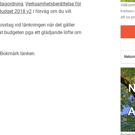
dagordning
,
Verksamhetsberättelse för
Välkomme
Budget 2018 v2
i förväg om du vill.
kretsen 
att se p
sstag vid länkningen när det gäller
at budgeten pga ett glädjande löfte om
. Bokmärk
länken
.
Naturs
Projekte