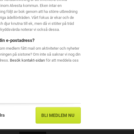
 inom Alvesta kommun. Eken intar en
ning följt av bok genom att ha större utbredning
riga ädellövträden. Vårt fokus är ekar och de
h djur knutna till ek, men då vi stöter på träd
kyddsvärda noterar vi också dessa.
din e-postadress?
om medlem fått mail om aktiviteter och nyheter
eningen på sistone? Om inte så saknar vi nog din
dress.
Besök kontakt-sidan
för att meddela oss
dra
BLI MEDLEM NU