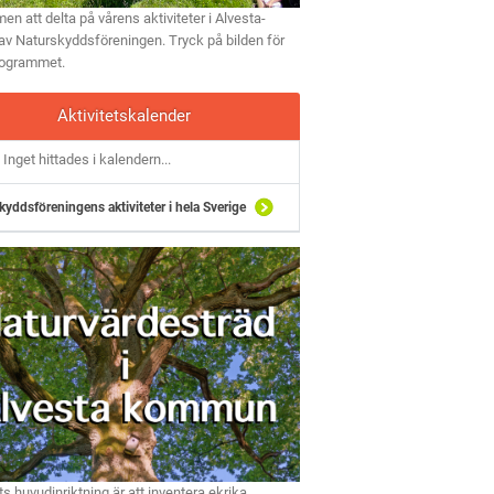
n att delta på vårens aktiviteter i Alvesta-
av Naturskyddsföreningen. Tryck på bilden för
rogrammet.
Aktivitetskalender
Inget hittades i kalendern...
kyddsföreningens aktiviteter i hela Sverige
ts huvudinriktning är att inventera ekrika