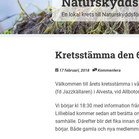
Naturskyddsf
En lokal krets till Naturskyddsf
Kretsstämma den 6
17 februari, 2018
Kommentera
Välkommen till årets kretsstämma i vår
(fd Jazzkällaren) i Alvesta, vid Allbot
Vi börjar kl 18:30 med information frå
Lillieblad kommer sedan att berätta om 
samhälle. Därefter blir det fika inna
börjar. Både gamla och nya medlemma