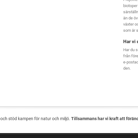
biotoper
särställ
än de öv
växter oc
som är s
Har vi 
Har du s
från för
e-posta
den.
och stöd kampen för natur och miljö.
Tillsammans har vi kraft att förän