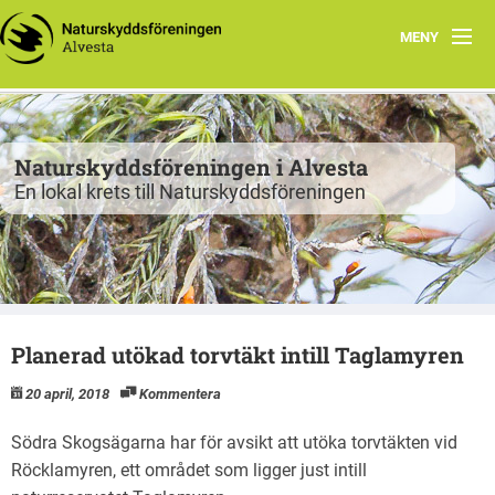
MENY
Program
Grupper
Naturskyddsföreningen i Alvesta
En lokal krets till Naturskyddsföreningen
Projekt
Natur att besöka
Fiskgjusen
Planerad utökad torvtäkt intill Taglamyren
Kontakt
20 april, 2018
Kommentera
Södra Skogsägarna har för avsikt att utöka torvtäkten vid
Röcklamyren, ett området som ligger just intill