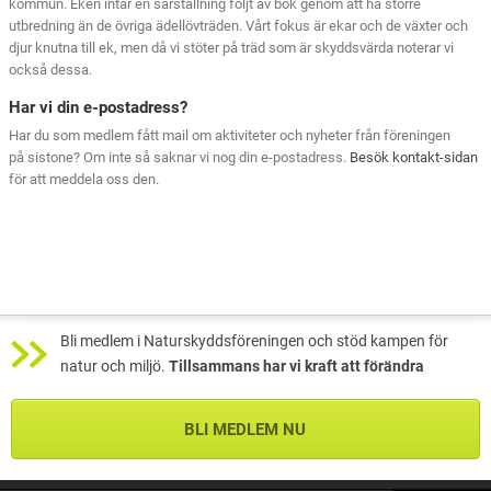
kommun. Eken intar en särställning följt av bok genom att ha större
utbredning än de övriga ädellövträden. Vårt fokus är ekar och de växter och
djur knutna till ek, men då vi stöter på träd som är skyddsvärda noterar vi
också dessa.
Har vi din e-postadress?
Har du som medlem fått mail om aktiviteter och nyheter från föreningen
på sistone? Om inte så saknar vi nog din e-postadress.
Besök kontakt-sidan
för att meddela oss den.
Bli medlem i Naturskyddsföreningen och stöd kampen för
natur och miljö.
Tillsammans har vi kraft att förändra
BLI MEDLEM NU