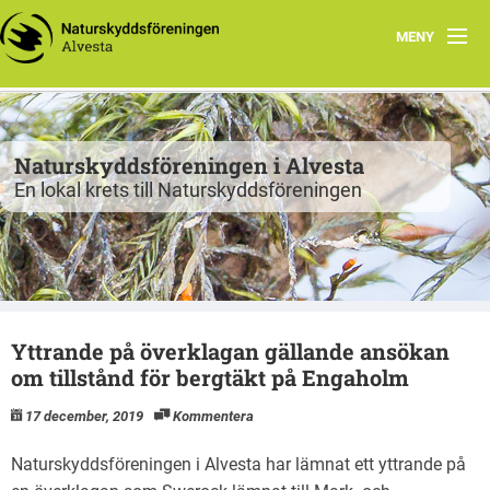
MENY
Program
Grupper
Naturskyddsföreningen i Alvesta
En lokal krets till Naturskyddsföreningen
Projekt
Natur att besöka
Fiskgjusen
Yttrande på överklagan gällande ansökan
Kontakt
om tillstånd för bergtäkt på Engaholm
17 december, 2019
Kommentera
Naturskyddsföreningen i Alvesta har lämnat ett yttrande på