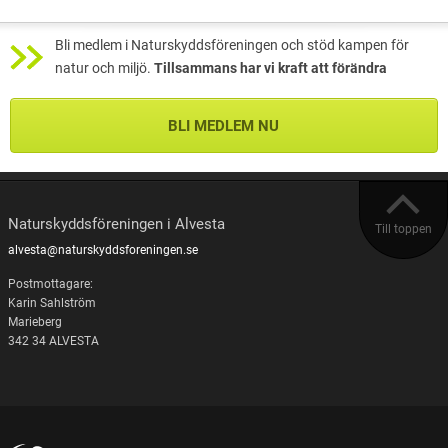
Bli medlem i Naturskyddsföreningen och stöd kampen för
natur och miljö.
Tillsammans har vi kraft att förändra
BLI MEDLEM NU
Naturskyddsföreningen i Alvesta
Till toppen
alvesta@naturskyddsforeningen.se
Postmottagare:
Karin Sahlström
Marieberg
342 34 ALVESTA