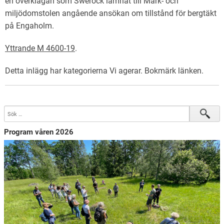
en överklagan som Swerock lämnat till Mark- och
miljödomstolen angående ansökan om tillstånd för bergtäkt
på Engaholm.
Yttrande M 4600-19
.
Detta inlägg har kategorierna
Vi agerar
. Bokmärk
länken
.
Program våren 2026