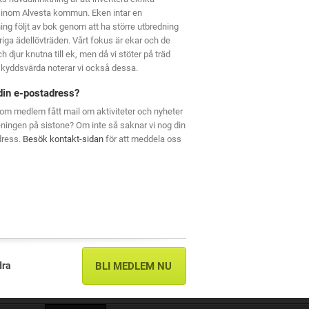
 inom Alvesta kommun. Eken intar en
ning följt av bok genom att ha större utbredning
riga ädellövträden. Vårt fokus är ekar och de
h djur knutna till ek, men då vi stöter på träd
kyddsvärda noterar vi också dessa.
din e-postadress?
om medlem fått mail om aktiviteter och nyheter
eningen på sistone? Om inte så saknar vi nog din
dress.
Besök kontakt-sidan
för att meddela oss
dra
BLI MEDLEM NU