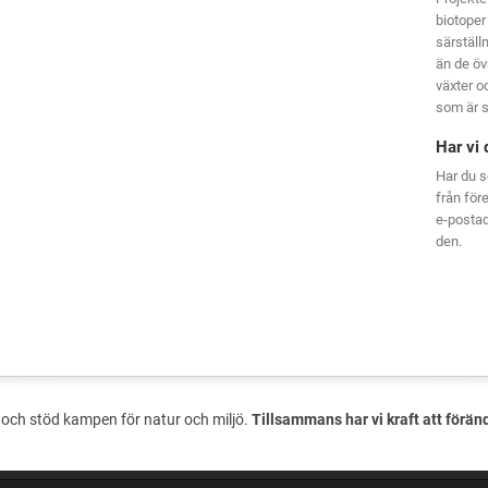
biotoper
särställ
än de öv
växter oc
som är s
Har vi 
Har du s
från för
e-posta
den.
och stöd kampen för natur och miljö.
Tillsammans har vi kraft att förän