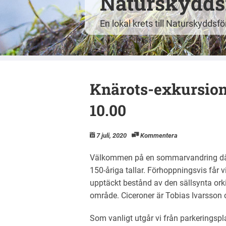
Naturskyddsf
En lokal krets till Naturskyddsf
Knärots-exkursion 
10.00
7 juli, 2020
Kommentera
Välkommen på en sommarvandring där
150-åriga tallar. Förhoppningsvis får 
upptäckt bestånd av den sällsynta orkid
område. Ciceroner är Tobias Ivarsson o
Som vanligt utgår vi från parkeringspl