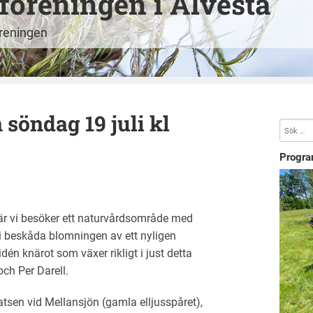
öreningen i Alvesta
öreningen
söndag 19 juli kl
Progra
 vi besöker ett naturvårdsområde med
vi beskåda blomningen av ett nyligen
én knärot som växer rikligt i just detta
ch Per Darell.
atsen vid Mellansjön (gamla elljusspåret),