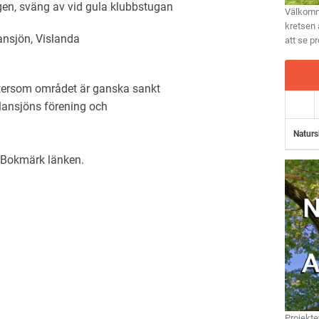
en, sväng av vid gula klubbstugan
Välkomme
kretsen 
ansjön, Vislanda
att se p
ftersom området är ganska sankt
ansjöns förening och
Naturs
. Bokmärk
länken
.
Projekte