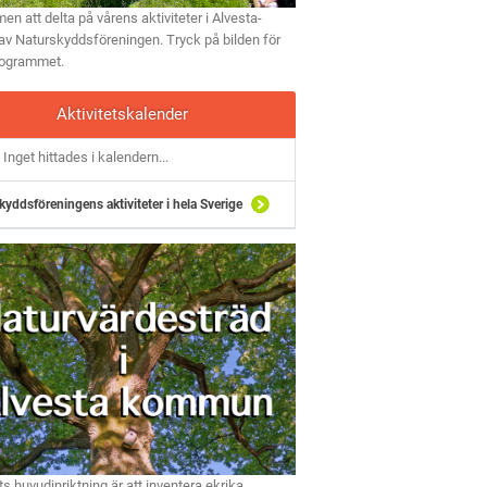
n att delta på vårens aktiviteter i Alvesta-
av Naturskyddsföreningen. Tryck på bilden för
rogrammet.
Aktivitetskalender
Inget hittades i kalendern...
kyddsföreningens aktiviteter i hela Sverige
ts huvudinriktning är att inventera ekrika