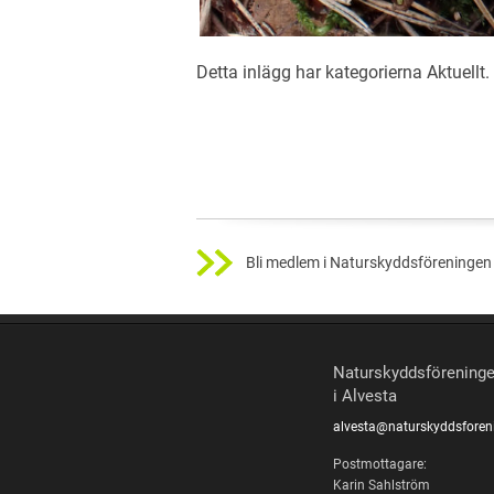
Detta inlägg har kategorierna
Aktuellt
Bli medlem i Naturskyddsföreningen 
Naturskyddsförening
i Alvesta
alvesta@naturskyddsforen
Postmottagare:
Karin Sahlström