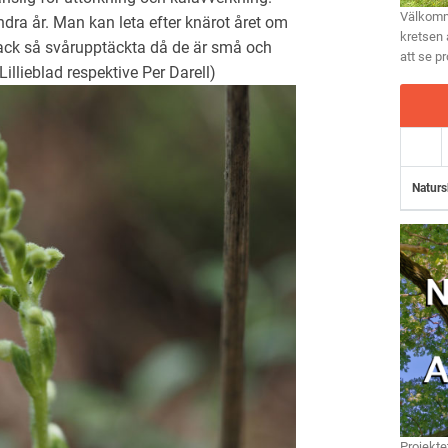
Välkomme
ndra år. Man kan leta efter knärot året om
kretsen 
 ack så svårupptäckta då de är små och
att se p
illieblad respektive Per Darell)
Naturs
Projekte