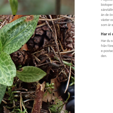
biotoper
särställ
än de öv
växter oc
som är s
Har vi 
Har du s
från för
e-posta
den.