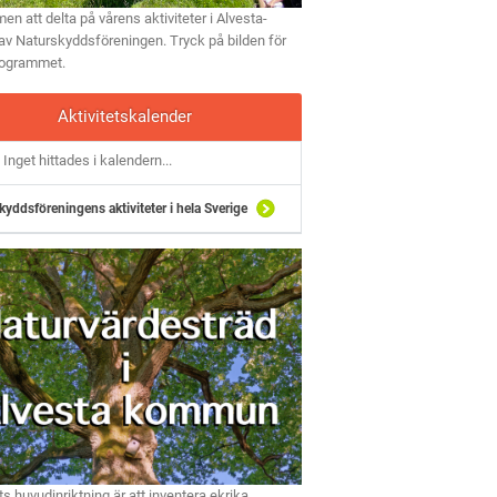
n att delta på vårens aktiviteter i Alvesta-
av Naturskyddsföreningen. Tryck på bilden för
rogrammet.
Aktivitetskalender
Inget hittades i kalendern...
kyddsföreningens aktiviteter i hela Sverige
ts huvudinriktning är att inventera ekrika