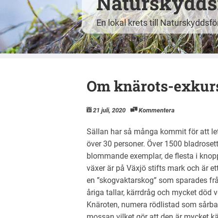
Naturskyddsf
En lokal krets till Naturskyddsf
Om knärots-exkurs
21 juli, 2020
Kommentera
Sällan har så många kommit för att let
över 30 personer. Över 1500 bladroset
blommande exemplar, de flesta i knop
växer är på Växjö stifts mark och är e
en ”skogvaktarskog” som sparades frå
åriga tallar, kärrdråg och mycket död
Knäroten, numera rödlistad som sårbar
mossan vilket gör att den är mycket kä