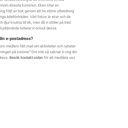
 inom Alvesta kommun. Eken intar en
ning följt av bok genom att ha större utbredning
riga ädellövträden. Vårt fokus är ekar och de
h djur knutna till ek, men då vi stöter på träd
kyddsvärda noterar vi också dessa.
din e-postadress?
om medlem fått mail om aktiviteter och nyheter
eningen på sistone? Om inte så saknar vi nog din
dress.
Besök kontakt-sidan
för att meddela oss