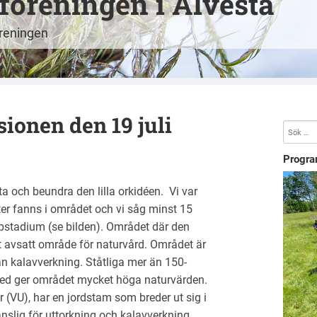
öreningen i Alvesta
öreningen
ionen den 19 juli
Progra
a och beundra den lilla orkidéen. Vi var
ter fanns i området och vi såg minst 15
pstadium (se bilden). Området där den
tt avsatt område för naturvård. Området är
n kalavverkning. Ståtliga mer än 150-
 ved ger området mycket höga naturvärden.
 (VU), har en jordstam som breder ut sig i
nslig för uttorkning och kalavverkning.