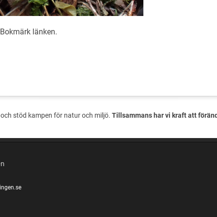
. Bokmärk
länken
.
och stöd kampen för natur och miljö.
Tillsammans har vi kraft att förän
en
ingen.se