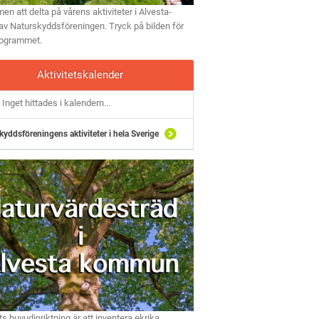
n att delta på vårens aktiviteter i Alvesta-
av Naturskyddsföreningen. Tryck på bilden för
rogrammet.
Aktivitetskalender
Inget hittades i kalendern...
kyddsföreningens aktiviteter i hela Sverige
ts huvudinriktning är att inventera ekrika