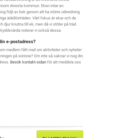
 inom Alvesta kommun. Eken intar en
ning följt av bok genom att ha större utbredning
riga ädellövträden. Vårt fokus är ekar och de
h djur knutna till ek, men då vi stöter på träd
kyddsvärda noterar vi också dessa.
din e-postadress?
om medlem fått mail om aktiviteter och nyheter
eningen på sistone? Om inte så saknar vi nog din
dress.
Besök kontakt-sidan
för att meddela oss