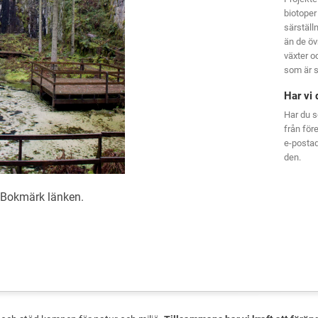
biotoper
särställ
än de öv
växter oc
som är s
Har vi 
Har du s
från för
e-posta
den.
. Bokmärk
länken
.