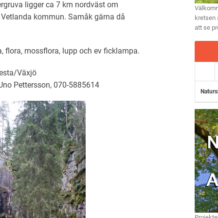
fergruva ligger ca 7 km nordväst om
Välkomme
, Vetlanda kommun. Samåk gärna då
kretsen 
att se p
, flora, mossflora, lupp och ev ficklampa.
vesta/Växjö
 Uno Pettersson, 070-5885614
Naturs
Projekte