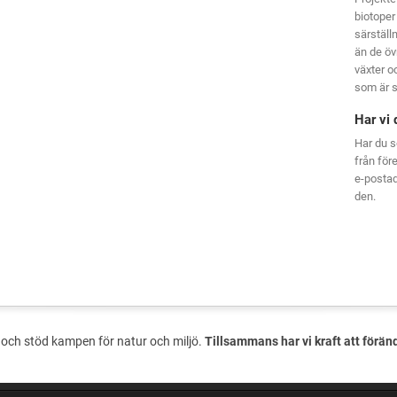
biotoper
särställ
än de öv
växter oc
som är s
Har vi 
Har du s
från för
e-posta
den.
och stöd kampen för natur och miljö.
Tillsammans har vi kraft att förän