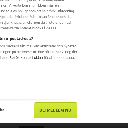
 inom Alvesta kommun. Eken intar en
ning följt av bok genom att ha större utbredning
riga ädellövträden. Vårt fokus är ekar och de
h djur knutna till ek, men då vi stöter på träd
kyddsvärda noterar vi också dessa.
din e-postadress?
om medlem fått mail om aktiviteter och nyheter
eningen på sistone? Om inte så saknar vi nog din
dress.
Besök kontakt-sidan
för att meddela oss
dra
BLI MEDLEM NU