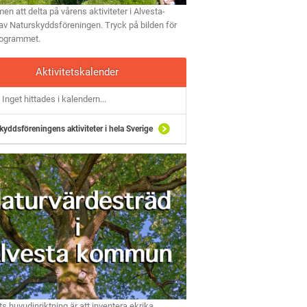
n att delta på vårens aktiviteter i Alvesta-
av Naturskyddsföreningen. Tryck på bilden för
rogrammet.
Aktivitetskalender
Inget hittades i kalendern...
kyddsföreningens aktiviteter i hela Sverige
ts huvudinriktning är att inventera ekrika