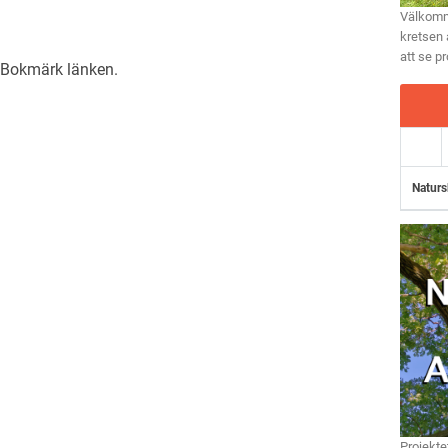
Välkomme
kretsen 
att se p
. Bokmärk
länken
.
Naturs
Projekte