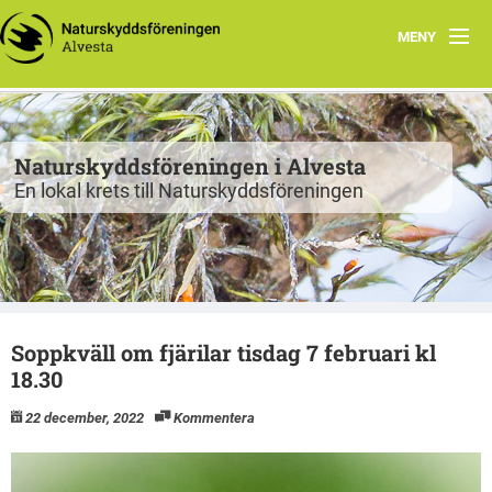
MENY
Program
Grupper
Naturskyddsföreningen i Alvesta
En lokal krets till Naturskyddsföreningen
Projekt
Natur att besöka
Fiskgjusen
Soppkväll om fjärilar tisdag 7 februari kl
Kontakt
18.30
22 december, 2022
Kommentera