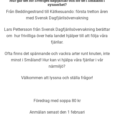
Hur går det för Sveriges dagfjärilar och för de i Småland i
synnerhet?
Från Beddingestrand till Kätkesuando: första tretton åren
med Svensk Dagfjärilsövervakning
Lars Pettersson från Svensk Dagfjärilsövervakning berättar
om hur frivilliga över hela landet hjälper till att följa våra
fjärilar.
Ofta finns det spännande och vackra arter runt knuten, inte
minst i Småland! Hur kan vi hjälpa våra fjärilar i vår
närmiljö?
Välkommen att lyssna och ställa frågor!
Föredrag med soppa 80 kr
Anmälan senast den 1 februari