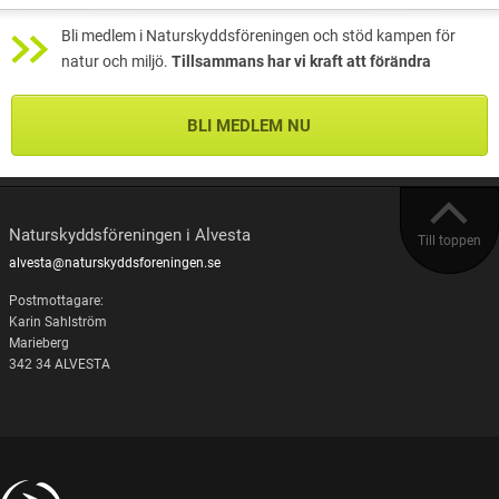
Bli medlem i Naturskyddsföreningen och stöd kampen för
natur och miljö.
Tillsammans har vi kraft att förändra
BLI MEDLEM NU
Naturskyddsföreningen i Alvesta
Till toppen
alvesta@naturskyddsforeningen.se
Postmottagare:
Karin Sahlström
Marieberg
342 34 ALVESTA