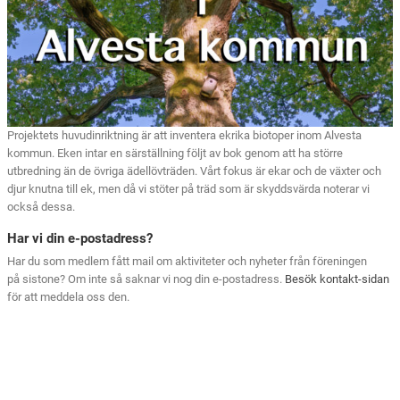
Projektets huvudinriktning är att inventera ekrika biotoper inom Alvesta
kommun. Eken intar en särställning följt av bok genom att ha större
utbredning än de övriga ädellövträden. Vårt fokus är ekar och de växter och
djur knutna till ek, men då vi stöter på träd som är skyddsvärda noterar vi
också dessa.
Har vi din e-postadress?
Har du som medlem fått mail om aktiviteter och nyheter från föreningen
på sistone? Om inte så saknar vi nog din e-postadress.
Besök kontakt-sidan
för att meddela oss den.