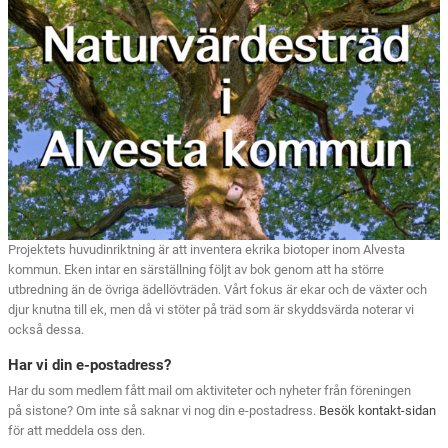
Projektets huvudinriktning är att inventera ekrika biotoper inom Alvesta
kommun. Eken intar en särställning följt av bok genom att ha större
utbredning än de övriga ädellövträden. Vårt fokus är ekar och de växter och
djur knutna till ek, men då vi stöter på träd som är skyddsvärda noterar vi
också dessa.
Har vi din e-postadress?
Har du som medlem fått mail om aktiviteter och nyheter från föreningen
på sistone? Om inte så saknar vi nog din e-postadress.
Besök kontakt-sidan
för att meddela oss den.