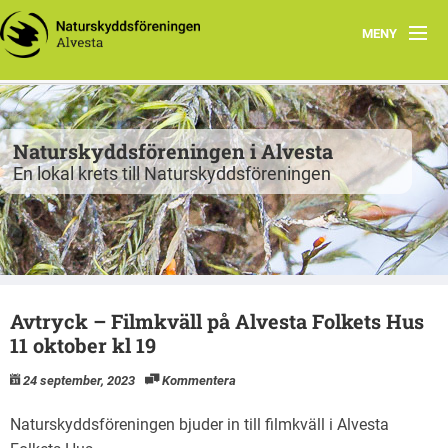
MENY
Program
Grupper
Naturskyddsföreningen i Alvesta
En lokal krets till Naturskyddsföreningen
Projekt
Natur att besöka
Fiskgjusen
Avtryck – Filmkväll på Alvesta Folkets Hus
Kontakt
11 oktober kl 19
24 september, 2023
Kommentera
Naturskyddsföreningen bjuder in till filmkväll i Alvesta