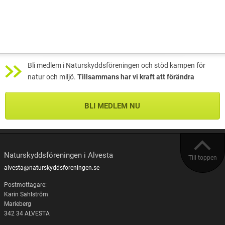
Bli medlem i Naturskyddsföreningen och stöd kampen för
natur och miljö.
Tillsammans har vi kraft att förändra
BLI MEDLEM NU
Naturskyddsföreningen i Alvesta
Till toppen
alvesta@naturskyddsforeningen.se
Postmottagare:
Karin Sahlström
Marieberg
342 34 ALVESTA