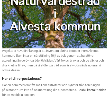
Projektets huvudinriktning är att inventera ekrika biotoper inom Alvesta
kommun. Eken intar en särställning följt av bok genom att ha större
utbredning än de övriga ädellövträden. Vårt fokus är ekar och de växter och
djur knutna till ek, men då vi stöter på träd som är skyddsvärda noterar vi
också dessa.
Har vi din e-postadress?
Har du som medlem fått mail om aktiviteter och nyheter från föreningen
på sistone? Om inte så saknar vi nog din e-postadress.
Besök kontakt-sidan
för att meddela oss den.