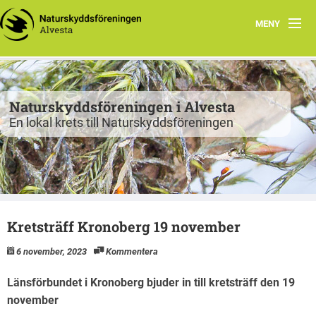
MENY
Program
Grupper
Naturskyddsföreningen i Alvesta
En lokal krets till Naturskyddsföreningen
Projekt
Natur att besöka
Fiskgjusen
Kretsträff Kronoberg 19 november
Kontakt
6 november, 2023
Kommentera
Länsförbundet i Kronoberg bjuder in till kretsträff den 19
november