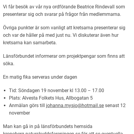
Vi får besök av vår nya ordförande Beatrice Rindevall som
presenterar sig och svarar på frågor från medlemmarna.
Övriga punkter är som vanligt att kretsarna presenterar sig
och var de håller på med just nu. Vi diskuterar även hur
kretsarna kan samarbeta.
Länsförbundet informerar om projektpengar som finns att
söka.
En matig fika serveras under dagen
Tid: Söndagen 19 november kl 13.00 – 17.00
Plats: Alvesta Folkets Hus, Allbogatan 5
Anmälan görs till
johanna.mysjo@hotmail.se
senast 12
november
Man kan gå in på länsförbundets hemsida
kronoberg.naturskyddsforeningen.se
för att se eventuella