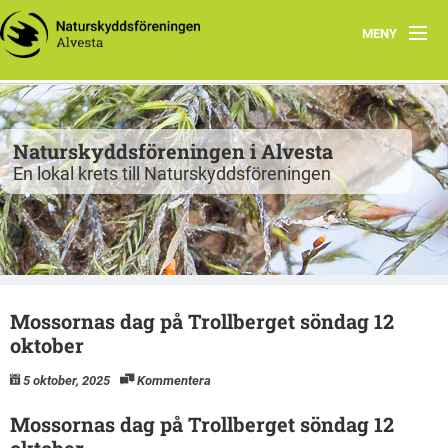
MENY
Program
Grupper
Naturskyddsföreningen i Alvesta
En lokal krets till Naturskyddsföreningen
Projekt
Natur att besöka
Fiskgjusen
Mossornas dag på Trollberget söndag 12
Kontakt
oktober
5 oktober, 2025
Kommentera
Mossornas dag på Trollberget söndag 12