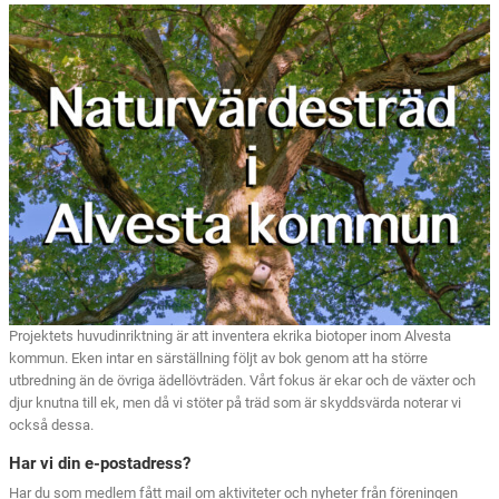
Projektets huvudinriktning är att inventera ekrika biotoper inom Alvesta
kommun. Eken intar en särställning följt av bok genom att ha större
utbredning än de övriga ädellövträden. Vårt fokus är ekar och de växter och
djur knutna till ek, men då vi stöter på träd som är skyddsvärda noterar vi
också dessa.
Har vi din e-postadress?
Har du som medlem fått mail om aktiviteter och nyheter från föreningen