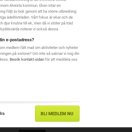
 inom Alvesta kommun. Eken intar en
ning följt av bok genom att ha större utbredning
riga ädellövträden. Vårt fokus är ekar och de
h djur knutna till ek, men då vi stöter på träd
kyddsvärda noterar vi också dessa.
din e-postadress?
om medlem fått mail om aktiviteter och nyheter
eningen på sistone? Om inte så saknar vi nog din
dress.
Besök kontakt-sidan
för att meddela oss
dra
BLI MEDLEM NU