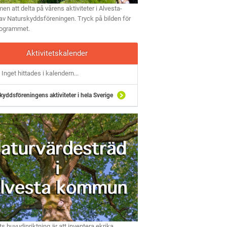
n att delta på vårens aktiviteter i Alvesta-
av Naturskyddsföreningen. Tryck på bilden för
rogrammet.
Aktivitetskalender
Inget hittades i kalendern...
kyddsföreningens aktiviteter i hela Sverige
ts huvudinriktning är att inventera ekrika