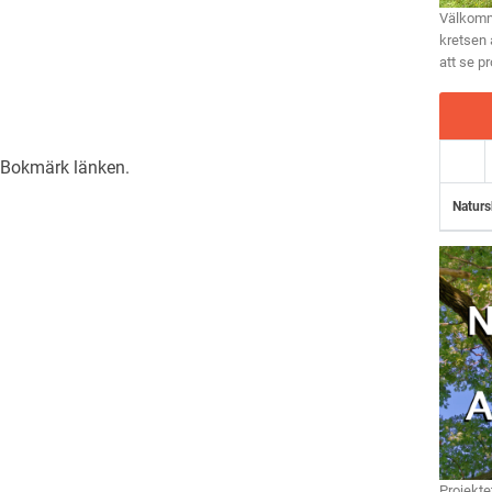
Välkomme
kretsen 
att se p
. Bokmärk
länken
.
Naturs
Projekte