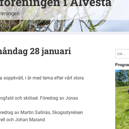
öreningen i Alvesta
öreningen
måndag 28 januari
Progra
ga soppkväll, i år med tema efter vårt stora
ångfald och skötsel. Föredrag av Jonas
redrag av Martin Sallnäs, Skogsstyrelsen
arell och Johan Marand