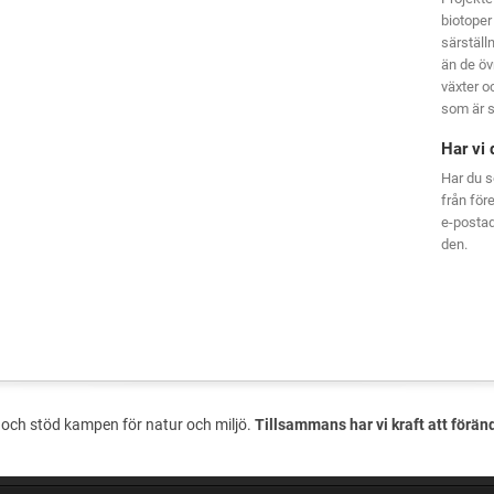
biotoper
särställ
än de öv
växter oc
som är s
Har vi 
Har du s
från för
e-posta
den.
och stöd kampen för natur och miljö.
Tillsammans har vi kraft att förän